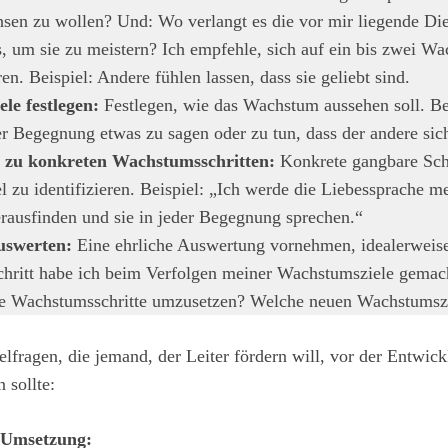
en zu wollen? Und: Wo verlangt es die vor mir liegende Dien
 um sie zu meistern? Ich empfehle, sich auf ein bis zwei W
en. Beispiel: Andere fühlen lassen, dass sie geliebt sind.
le festlegen:
Festlegen, wie das Wachstum aussehen soll. Be
er Begegnung etwas zu sagen oder zu tun, dass der andere sich
zu konkreten Wachstumsschritten:
Konkrete gangbare Schr
 zu identifizieren. Beispiel: „Ich werde die Liebessprache m
erausfinden und sie in jeder Begegnung sprechen.“
auswerten:
Eine ehrliche Auswertung vornehmen, idealerweis
chritt habe ich beim Verfolgen meiner Wachstumsziele gema
e Wachstumsschritte umzusetzen? Welche neuen Wachstumszie
elfragen, die jemand, der Leiter fördern will, vor der Entwic
 sollte:
r Umsetzung: