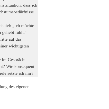
stsituation, dass ich
achstumsbedürfnisse
ispiel: „Ich möchte
 geliebt fühlt.“
itte auf das
einer wichtigsten
e im Gespräch:
cht? Wie konsequent
le setzte ich mir?
klung des eigenen