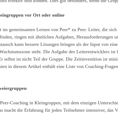
so effektiv sein können. Dies gilt besonders, wenn die Grupp
eingruppen vor Ort oder online
t im gemeinsamen Lernen von Peer* zu Peer. Leiter, die sich 
inden, ringen mit ähnlichen Aufgaben, Herausforderungen u
stausch kann bessere Lösungen bringen als der Input von ein
 Wachstumszone steht. Die Aufgabe des Leiterentwicklers ist l
 selbst ist nicht Teil der Gruppe. Die Zeitinvestition ist min
ten in diesem Artikel enthält eine Liste von Coaching-Fragen
weiergruppen
 Peer-Coaching in Kleingruppen, mit dem einzigen Unterschied
as macht die Erfahrung für jeden Teilnehmer intensiver, das 