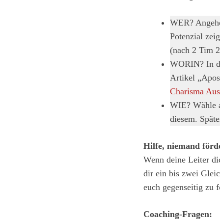
WER? Angehend
Poten­zial ze
(nach 2 Tim 2
WORIN? In de
Artikel „Apost
Charisma ­Aus
WIE? Wähle au
diesem. Späte
Hilfe, niemand förde
Wenn deine Leiter di
dir ein bis zwei Glei
euch gegenseitig zu 
Coaching-Fragen: