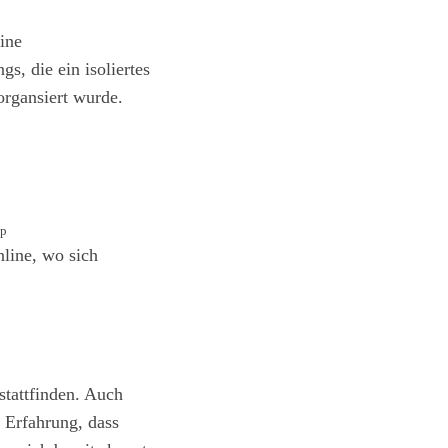
ine
s, die ein isoliertes
organsiert wurde.
Up
nline, wo sich
stattfinden. Auch
e Erfahrung, dass