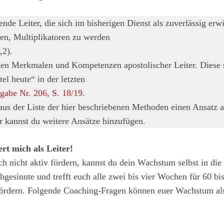
e Leiter, die sich im bisherigen Dienst als zuverlässig erw
igen, Multiplikatoren zu werden
,2).
n Merkmalen und Kompetenzen apostolischer Leiter. Diese s
el heute“ in der letzten
gabe Nr. 206, S. 18/­19
.
s der Liste der hier beschriebenen Methoden einen Ansatz a
r kannst du weitere Ansätze hinzufügen.
rt mich als Leiter!
ch nicht aktiv fördern, kannst du dein Wachstum selbst in d
chgesinnte und trefft euch alle zwei bis vier Wochen für 60 b
fördern. Folgende Coaching-Fragen können euer Wachstum als 