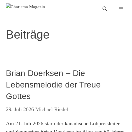
Zum
Men
Inhalt
springen
Beiträge
Brian Doerksen – Die
Lebensmelodie der Treue
Gottes
29. Juli 2026
Michael Riedel
Am 21. Juli 2026 starb der kanadische Lobpreisleiter
und Songwriter Brian Doerksen im Alter von 60 Jahren.