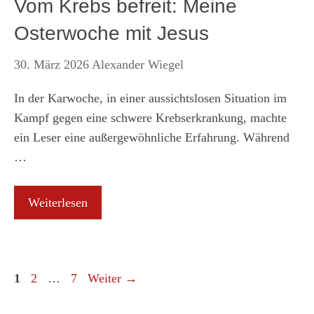
Vom Krebs befreit: Meine
Osterwoche mit Jesus
30. März 2026
Alexander Wiegel
In der Karwoche, in einer aussichtslosen Situation im
Kampf gegen eine schwere Krebserkrankung, machte
ein Leser eine außergewöhnliche Erfahrung. Während
…
Weiterlesen
Seite
Seite
Seite
1
2
…
7
Weiter
→