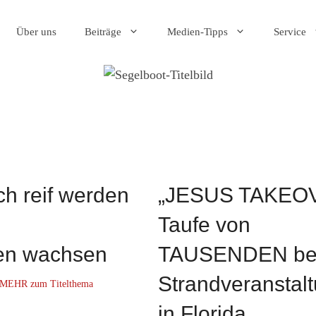
Über uns
Beiträge
Medien-Tipps
Service
ich reif werden
„JESUS TAKEOV
Taufe von
en wachsen
TAUSENDEN be
Strandveranstal
MEHR zum Titelthema
in Florida