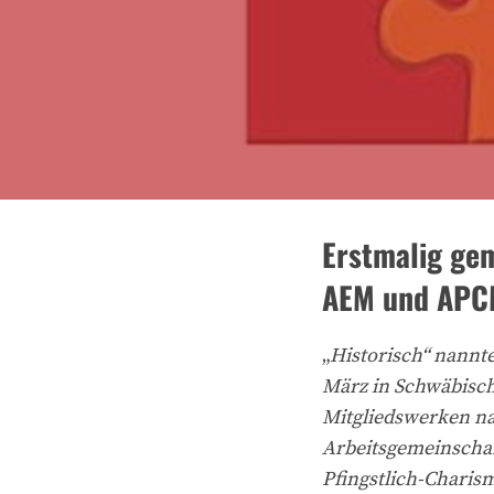
Erstmalig ge
AEM und AP
„
Historisch“ nannte
März in Schwäbisch
Mitgliedswerken na
Arbeitsgemeinschaf
Pfingstlich-Charis