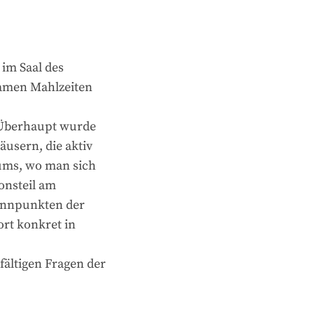
 im Saal des
samen Mahlzeiten
. Überhaupt wurde
usern, die aktiv
rums, wo man sich
onsteil am
rennpunkten der
ort konkret in
ältigen Fragen der