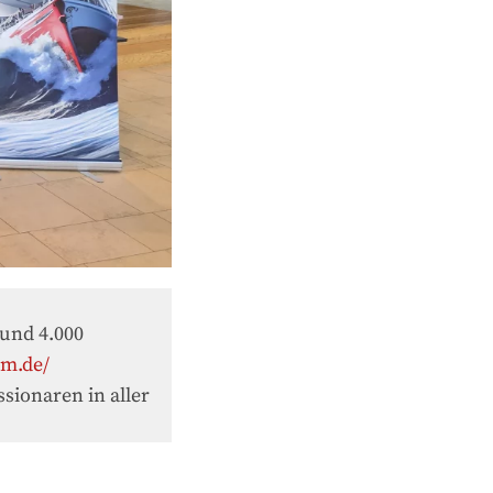
rund 4.000
em.de/
sionaren in aller