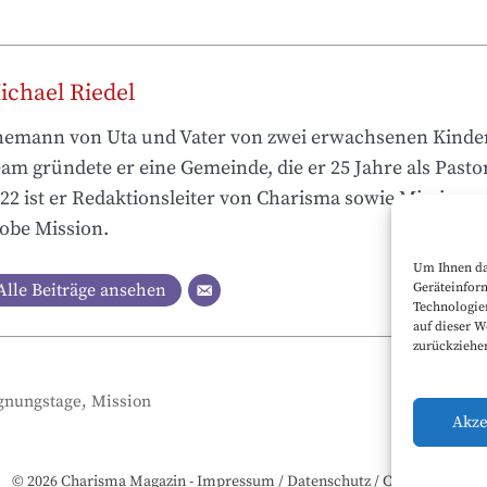
ichael Riedel
emann von Uta und Vater von zwei erwachsenen Kinde
am gründete er eine Gemeinde, die er 25 Jahre als Pastor 
22 ist er Redaktionsleiter von Charisma sowie Missionsp
obe Mission.
Um Ihnen da
Geräteinform
Alle Beiträge ansehen
Technologie
auf dieser W
zurückziehe
gnungstage
,
Mission
Akze
© 2026 Charisma Magazin -
Impressum
/
Datenschutz
/
Cookie Policy