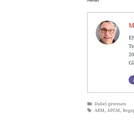
M
Eh
Te
20
Gl
Kategorien
Dabei gewesen
Schlagwörter
AEM
,
APCM
,
Bege