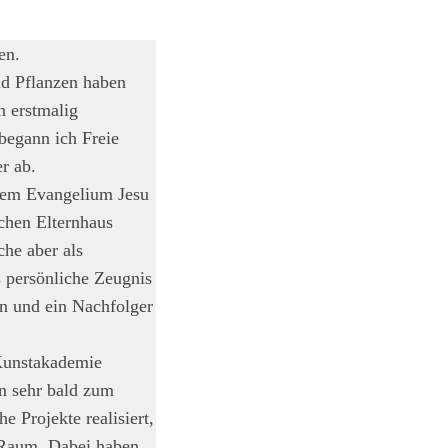
en.
nd Pflanzen haben
n erstmalig
begann ich Freie
r ab.
dem Evangelium Jesu
chen Elternhaus
he aber als
s persönliche Zeugnis
en und ein Nachfolger
Kunstakademie
n sehr bald zum
 Projekte realisiert,
n Raum. Dabei haben