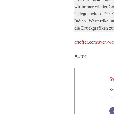
wir immer wieder Got
Gelegenheiten. Der Ei
Indien, Westafrika u
die Druckgrafiken z
artoffer.com/sven-w
Autor
S
Sv
le