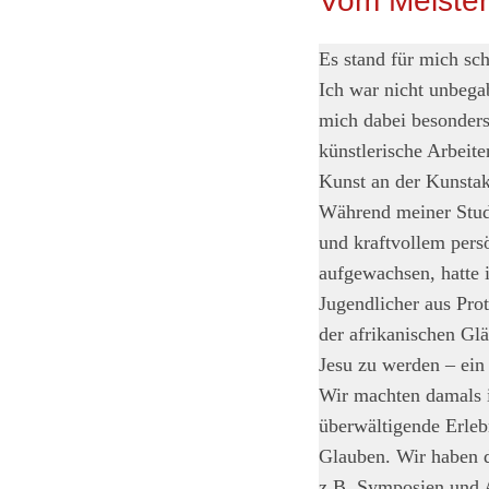
Vom Meister
Es stand für mich sch
Ich war nicht unbega
mich dabei besonders 
künstlerische Arbeit
Kunst an der Kunstak
Während meiner Stud
und kraftvollem pers
aufgewachsen, hatte 
Jugendlicher aus Prot
der afrikanischen Gl
Jesu zu werden – ein
Wir machten damals 
überwältigende Erle
Glauben. Wir haben d
z.B. Symposien und A