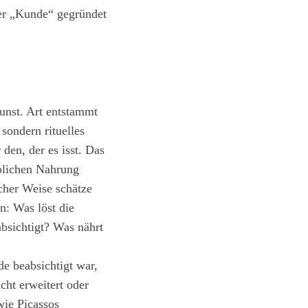
er „Kunde“ gegründet
Kunst. Art entstammt
sondern rituelles
den, der es isst. Das
iblichen Nahrung
icher Weise schätze
n: Was löst die
bsichtigt? Was nährt
de beabsichtigt war,
cht erweitert oder
wie Picassos