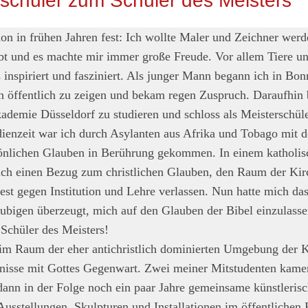
schüler zum Schüler des Meisters
on in frühen Jahren fest: Ich wollte Maler und Zeichner werd
bt und es machte mir immer große Freude. Vor allem Tiere u
inspiriert und fasziniert. Als junger Mann begann ich in Bon
en öffentlich zu zeigen und bekam regen Zuspruch. Daraufhin 
ademie Düsseldorf zu studieren und schloss als Meisterschüle
ienzeit war ich durch Asylanten aus Afrika und Tobago mit 
önlichen Glauben in Berührung gekommen. In einem katholis
ich einen Bezug zum christlichen Glauben, den Raum der Kirc
est gegen Institution und Lehre verlassen. Nun hatte mich da
äubigen überzeugt, mich auf den Glauben der Bibel einzulass
 Schüler des Meisters!
im Raum der eher antichristlich dominierten Umgebung der 
bnisse mit Gottes Gegenwart. Zwei meiner Mitstudenten kame
ann in der Folge noch ein paar Jahre gemeinsame künstlerische
usstellungen, Skulpturen und Installationen im öffentliche