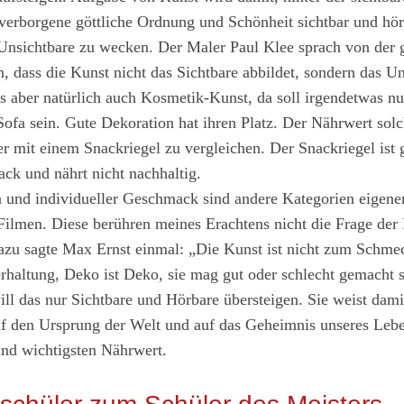
verborgene göttliche Ordnung und Schönheit sichtbar und hö
Unsichtbare zu wecken. Der Maler Paul Klee sprach von der 
 dass die Kunst nicht das Sichtbare abbildet, sondern das Un
 aber natürlich auch Kosmetik-Kunst, da soll irgendetwas n
Sofa sein. Gute Dekoration hat ihren Platz. Der Nährwert solc
er mit einem Snackriegel zu vergleichen. Der Snackriegel ist g
ack und nährt nicht nachhaltig.
n und individueller Geschmack sind andere Kategorien eigene
Filmen. Diese berühren meines Erachtens nicht die Frage de
azu sagte Max Ernst einmal: „Die Kunst ist nicht zum Schme
erhaltung, Deko ist Deko, sie mag gut oder schlecht gemacht 
ll das nur Sichtbare und Hörbare übersteigen. Sie weist dami
uf den Ursprung der Welt und auf das Geheimnis unseres Lebe
und wichtigsten Nährwert.