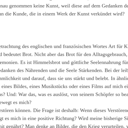
genau genommen keine Kunst, weil diese auf dem Gedanken d
 nun die Kunde, die in einem Werk der Kunst verkündet wird?
Betrachtung des englischen und französischen Wortes Art für 
bedeutet Brot. Nicht aber das Brot für den Alltagsgebrauch, 
remonien. Es ist Himmelsbrot und göttliche Seelennahrung für 
edanken des Nährenden und die Seele Stärkenden. Bei der le
lichkeit und darauf, dass sie uns stärkt und belebt. In ähnl
eines Bildes, eines Musikstücks oder eines Films auf mich ei
us? Und: War das, was es auslöst, von seinem Schöpfer so bea
bewegt es mich?
erstören können. Die Frage ist deshalb: Wenn dieses Verstören
t es mich in eine positive Richtung? Wird meine bisherige Si
mit genährt? Man denke an Bilder, die den Krieg verurteilen, 