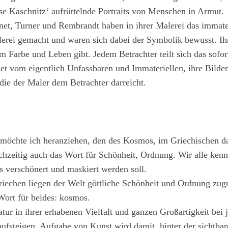
se Kaschnitz‘ aufrüttelnde Portraits von Menschen in Armut.
t, Turner und Rembrandt haben in ihrer Malerei das immateri
rei gemacht und waren sich dabei der Symbolik bewusst. Ih
em Farbe und Leben gibt. Jedem Betrachter teilt sich das sofo
et vom eigentlich Unfassbaren und Immateriellen, ihre Bilder
die der Maler dem Betrachter darreicht.
f möchte ich heranziehen, den des Kosmos, im Griechischen d
chzeitig auch das Wort für Schönheit, Ordnung. Wir alle ken
s verschönert und maskiert werden soll.
echen liegen der Welt göttliche Schönheit und Ordnung zugr
Wort für beides: kosmos.
Natur in ihrer erhabenen Vielfalt und ganzen Großartigkeit bei
fsteigen. Aufgabe von Kunst wird damit, hinter der sichtbar