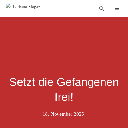
Zum
Men
Inhalt
springen
Setzt die Gefangenen
frei!
18. November 2025