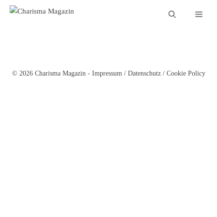
Zum
Men
Inhalt
springen
© 2026 Charisma Magazin -
Impressum
/
Datenschutz
/
Cookie Policy