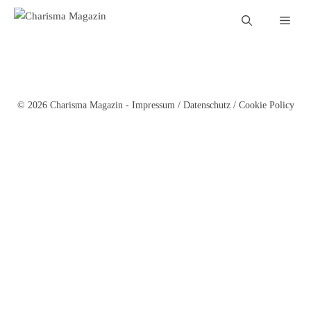
Zum
Men
Inhalt
springen
© 2026 Charisma Magazin -
Impressum
/
Datenschutz
/
Cookie Policy