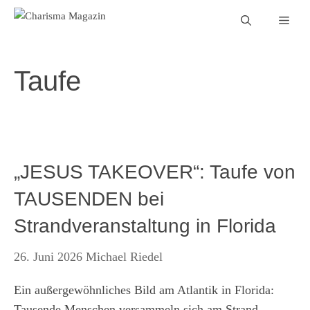
Zum
Men
Inhalt
springen
Taufe
„JESUS TAKEOVER“: Taufe von
TAUSENDEN bei
Strandveranstaltung in Florida
26. Juni 2026
Michael Riedel
Ein außergewöhnliches Bild am Atlantik in Florida:
Tausende Menschen versammeln sich am Strand,