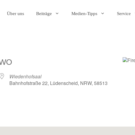
Über uns
Beiträge
Medien-Tipps
Service
WO
Wiedenhofsaal
Bahnhofstraße 22, Lüdenscheid, NRW, 58513
der
iCalendar
O