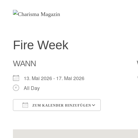
Zum
Inhalt
springen
Fire Week
WANN
13. Mai 2026 - 17. Mai 2026
All Day
ZUM KALENDER HINZUFÜGEN
ICS herunterladen
Google Kalen