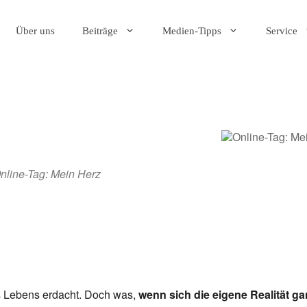
Über uns
Beiträge
Medien-Tipps
Service
nline-Tag: Mein Herz
der
iCalendar
O
s Lebens erdacht. Doch was,
wenn sich die eigene Realität g