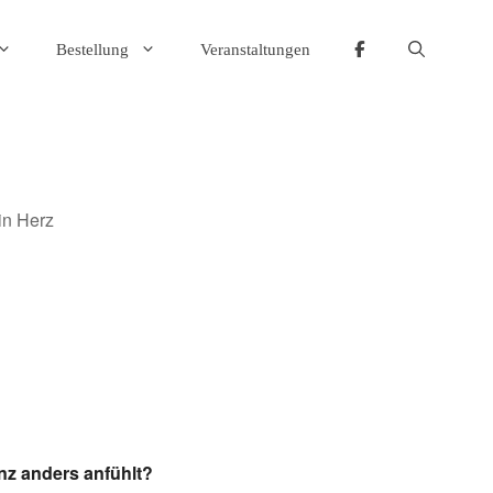
Bestellung
Veranstaltungen
ffice 365
Outlook Live
anz anders anfühlt?