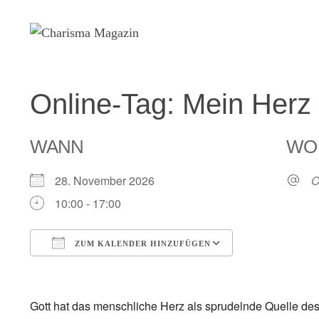
Zum
Inhalt
springen
Online-Tag: Mein Herz
WANN
WO
28. November 2026
O
10:00 - 17:00
ZUM KALENDER HINZUFÜGEN
ICS herunterladen
Google Kalen
Gott hat das menschliche Herz als sprudelnde Quelle de