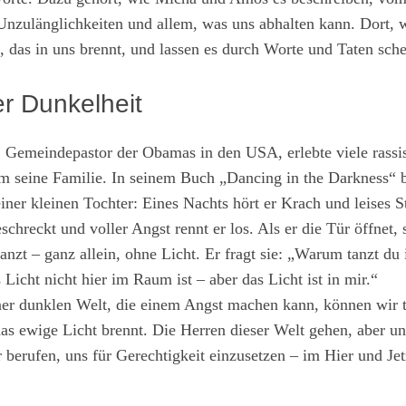
nzulänglichkeiten und allem, was uns abhalten kann. Dort, w
, das in uns brennt, und lassen es durch Worte und Taten sch
er Dunkelheit
., Gemeindepastor der Obamas in den USA, erlebte viele rass
um seine Familie. In seinem Buch „Dancing in the Darkness“ b
einer kleinen Tochter: Eines Nachts hört er Krach und leises
hreckt und voller Angst rennt er los. Als er die Tür öffnet, s
anzt – ganz allein, ohne Licht. Er fragt sie: „Warum tanzt d
 Licht nicht hier im Raum ist – aber das Licht ist in mir.“
ner dunklen Welt, die einem Angst machen kann, können wir t
das ewige Licht brennt. Die Herren dieser Welt gehen, aber u
ir berufen, uns für Gerechtigkeit einzusetzen – im Hier und Jet