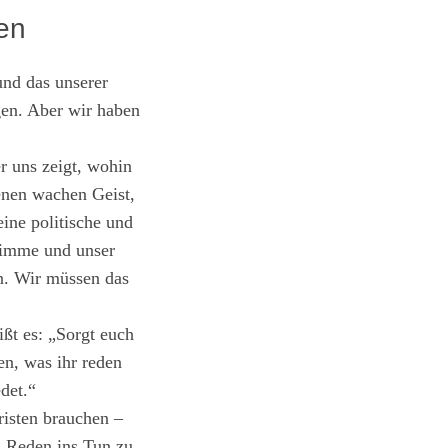
en
und das unserer
gen. Aber wir haben
r uns zeigt, wohin
genen wachen Geist,
eine politische und
Stimme und unser
en. Wir müssen das
ßt es: „Sorgt euch
en, was ihr reden
edet.“
risten brauchen –
m Reden ins Tun zu