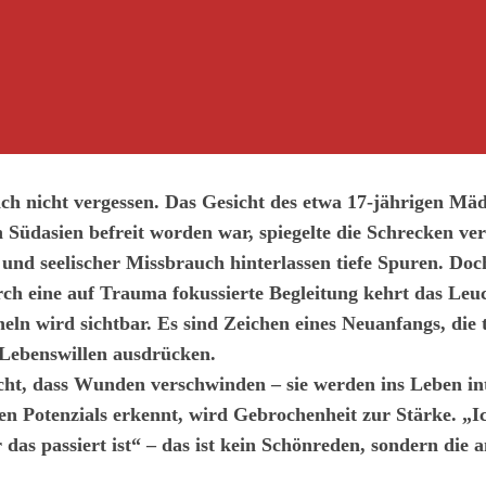
ch nicht vergessen. Das Gesicht des etwa 17-jährigen Mä
n Südasien befreit worden war, spiegelte die Schrecken v
 und seelischer Missbrauch hinterlassen tiefe Spuren. D
ch eine auf Trauma fokussierte Begleitung kehrt das Leu
eln wird sichtbar. Es sind Zeichen eines Neuanfangs, die 
Lebenswillen ausdrücken.
cht, dass Wunden verschwinden – sie werden ins Leben i
enen Potenzials erkennt, wird Gebrochenheit zur Stärke. „I
ir das passiert ist“ – das ist kein Schönreden, sondern di