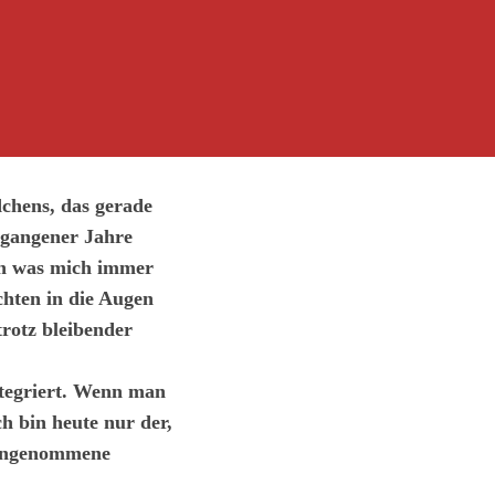
dchens, das gerade
ergangener Jahre
och was mich immer
chten in die Augen
trotz bleibender
ntegriert. Wenn man
ch bin heute nur der,
e angenommene