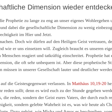
chaftliche Dimension wieder entdeck
 die Prophetie zu lange zu eng an unser eigenes Wohlergehen 
nd dabei die gesellschaftliche Dimension zu wenig einbezo
echtigkeit im Hier und Jetzt.
achen. Doch wir dürfen auf den Heiligen Geist vertrauen, de
nd wie er uns einsetzen will. Zugleich braucht es unseren ei
 Menschen reagiert und tatkräftig einschreitet. Prophetie hat 
mension, die oft sehr unbequem ist. Aber diese prophetische 
n müssen in unserer Gesellschaft lauter und deutlicher werd
 auf die Geistesgegenwart verlassen. In
Matthäus 10,19-20
hei
hr reden sollt; denn es wird euch zu der Stunde gegeben werd
es, die reden, sondern der Geist eures Vaters, der durch euch r
gkeit, sondern gelebte Wahrheit ist es, was wir heute als Ch
 Worte. Dazu gehört, wie Micha und Amos es beschreiben, vo