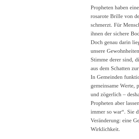
Propheten haben eine
rosarote Brille von 
schmerzt. Für Mensche
ihnen der sichere B
Doch genau darin lieg
unsere Gewohnheiten,
Stimme derer sind, d
aus dem Schatten zurü
In Gemeinden funktio
gemeinsame Werte, pf
und zögerlich – desha
Propheten aber lassen
immer so war“. Sie dr
Veränderung: eine Ges
Wirklichkeit.