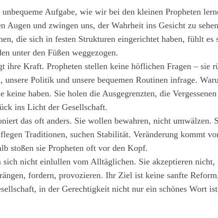
 unbequeme Aufgabe, wie wir bei den kleinen Propheten lerne
den Augen und zwingen uns, der Wahrheit ins Gesicht zu sehe
n, die sich in festen Strukturen eingerichtet haben, fühlt es 
oden unter den Füßen weggezogen.
t ihre Kraft. Propheten stellen keine höflichen Fragen – sie rüt
 unsere Politik und unsere bequemen Routinen infrage. Waru
ie keine haben. Sie holen die Ausgegrenzten, die Vergessenen
ck ins Licht der Gesellschaft.
niert das oft anders. Sie wollen bewahren, nicht umwälzen. 
legen Traditionen, suchen Stabilität. Veränderung kommt vo
lb stoßen sie Propheten oft vor den Kopf.
 sich nicht einlullen vom Alltäglichen. Sie akzeptieren nicht,
ängen, fordern, provozieren. Ihr Ziel ist keine sanfte Reform
ellschaft, in der Gerechtigkeit nicht nur ein schönes Wort ist