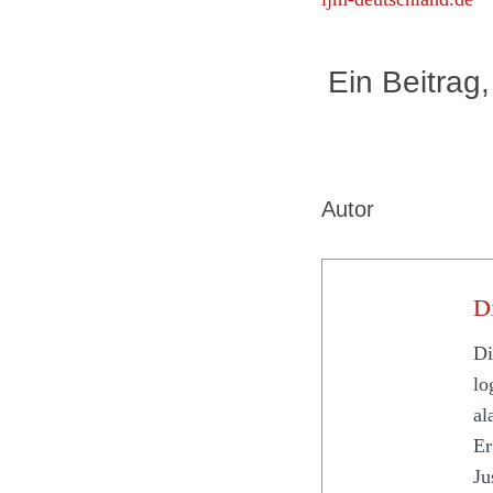
Ein Beitrag,
Autor
D
Di
lo
al
Er
Ju