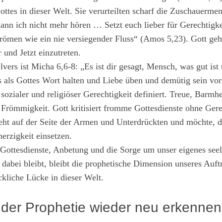
ttes in dieser Welt. Sie verurteilten scharf die Zuschauerme
kann ich nicht mehr hören … Setzt euch lieber für Gerechtigke
trömen wie ein nie versiegender Fluss“ (Amos 5,23). Gott geht
 und Jetzt einzutreten.
elvers ist Micha 6,6-8: „Es ist dir gesagt, Mensch, was gut i
ts als Gottes Wort halten und Liebe üben und demütig sein vo
sozialer und religiöser Gerechtigkeit definiert. Treue, Barm
r Frömmigkeit. Gott kritisiert fromme Gottesdienste ohne Gerec
teht auf der Seite der Armen und Unterdrückten und möchte, d
rzigkeit einsetzen.
 Gottesdienste, Anbetung und die Sorge um unser eigenes seel
dabei bleibt, bleibt die prophetische Dimension unseres Auft
eckliche Lücke in dieser Welt.
t der Prophetie wieder neu erkennen