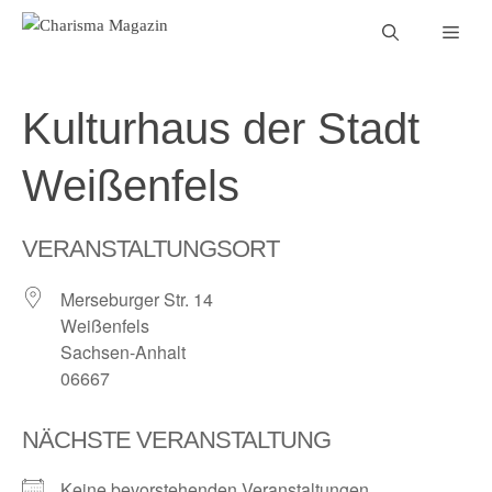
Zum
Men
Inhalt
springen
Kulturhaus der Stadt
Weißenfels
VERANSTALTUNGSORT
Merseburger Str. 14
Weißenfels
Sachsen-Anhalt
06667
NÄCHSTE VERANSTALTUNG
Keine bevorstehenden Veranstaltungen