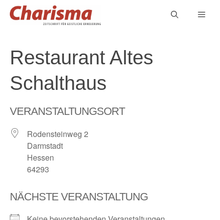
Zum
Men
Inhalt
springen
Restaurant Altes
Schalthaus
VERANSTALTUNGSORT
Rodensteinweg 2
Darmstadt
Hessen
64293
NÄCHSTE VERANSTALTUNG
Keine bevorstehenden Veranstaltungen