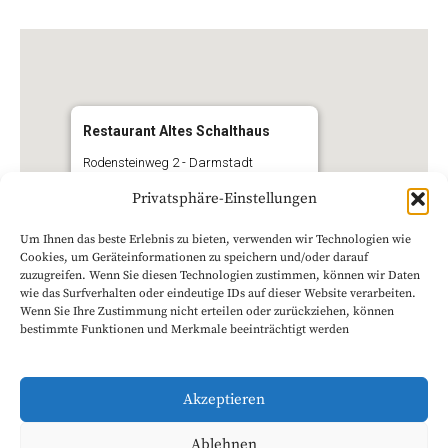
Restaurant Altes Schalthaus
Rodensteinweg 2 - Darmstadt
Veranstaltungen anzeigen
Privatsphäre-Einstellungen
Um Ihnen das beste Erlebnis zu bieten, verwenden wir Technologien wie
Cookies, um Geräteinformationen zu speichern und/oder darauf
zuzugreifen. Wenn Sie diesen Technologien zustimmen, können wir Daten
wie das Surfverhalten oder eindeutige IDs auf dieser Website verarbeiten.
Wenn Sie Ihre Zustimmung nicht erteilen oder zurückziehen, können
bestimmte Funktionen und Merkmale beeinträchtigt werden
Kommende Veranstaltungen
Akzeptieren
Denken ist gefährlich ! Lebensbericht eines
Kreditanalysten
- 31. Oktober 2026 - 19:00 - 21:00
Ablehnen