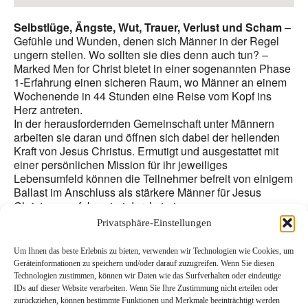
Selbstlüge, Ängste, Wut, Trauer, Verlust und Scham
–
Gefühle und Wunden, denen sich Männer in der Regel
ungern stellen. Wo sollten sie dies denn auch tun? –
Marked Men for Christ bietet in einer sogenannten Phase
1-Erfahrung einen sicheren Raum, wo Männer an einem
Wochenende in 44 Stunden eine Reise vom Kopf ins
Herz antreten.
In der herausfordernden Gemeinschaft unter Männern
arbeiten sie daran und öffnen sich dabei der heilenden
Kraft von Jesus Christus. Ermutigt und ausgestattet mit
einer persönlichen Mission für ihr jeweiliges
Lebensumfeld können die Teilnehmer befreit von einigem
Ballast im Anschluss als stärkere Männer für Jesus
Christus neu fokussiert durchstarten.
Die überkonfessionelle Initiative gründet auf zwei
Privatsphäre-Einstellungen
Bibelversen:
„Gott aber, der uns und euch in der Treue zu
Christus festigt und der uns alle gesalbt hat, er ist es
Um Ihnen das beste Erlebnis zu bieten, verwenden wir Technologien wie Cookies, um
auch, der uns sein Siegel aufgedrückt und als ersten
Geräteinformationen zu speichern und/oder darauf zuzugreifen. Wenn Sie diesen
Anteil (am verheißenen Heil) den Geist in unser Herz
Technologien zustimmen, können wir Daten wie das Surfverhalten oder eindeutige
gegeben hat.“
(2. Kor 1,21-22) und:
„So wie Eisen Eisen
IDs auf dieser Website verarbeiten. Wenn Sie Ihre Zustimmung nicht erteilen oder
schärft, so schärft ein Mann den anderen“
(Sprüche
zurückziehen, können bestimmte Funktionen und Merkmale beeinträchtigt werden