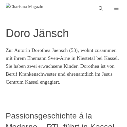
Zum
Men
Inhalt
springen
Doro Jänsch
Zur Autorin Dorothea Jaensch (53), wohnt zusammen
mit ihrem Ehemann Sven-Arne in Niestetal bei Kassel.
Sie haben zwei erwachsene Kinder. Dorothea ist von
Beruf Krankenschwester und ehrenamtlich im Jesus
Centrum Kassel engagiert.
Passionsgeschichte á la
Moderne – RTL führt in Kassel